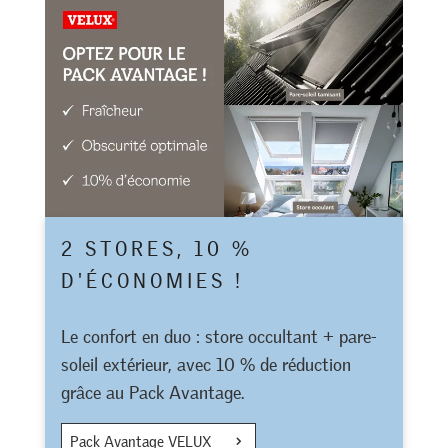
2 STORES, 10 %
D'ÉCONOMIES !
Le confort en duo : store occultant + pare-
soleil extérieur, avec 10 % de réduction
grâce au Pack Avantage.
Pack Avantage VELUX