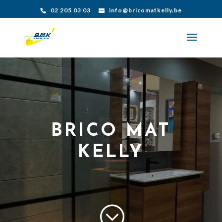
02 205 03 03
info@bricomatkelly.be
Lecteur
vidéo
BRICO MAT
KELLY
;